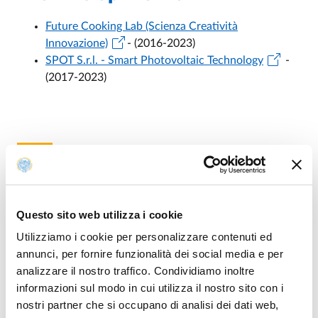
Future Cooking Lab (Scienza Creatività
Innovazione)
- (2016-2023)
SPOT S.r.l. - Smart Photovoltaic Technology
-
(2017-2023)
Spin-Off di Ateneo
Spin-Off dell'Università di Parma
Questo sito web utilizza i cookie
Utilizziamo i cookie per personalizzare contenuti ed
annunci, per fornire funzionalità dei social media e per
Modified on
03/10/2024
analizzare il nostro traffico. Condividiamo inoltre
informazioni sul modo in cui utilizza il nostro sito con i
nostri partner che si occupano di analisi dei dati web,