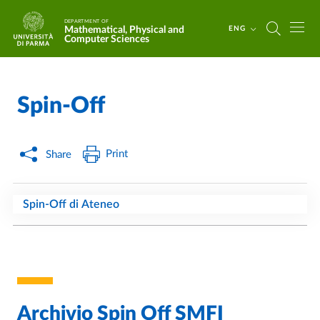
Skip to main content
Skip to footer
DEPARTMENT OF
Mathematical, Physical and
ENG
Computer Sciences
Spin-Off
Home
/
/
Print
Share
Spin-Off di Ateneo
Archivio Spin Off SMFI