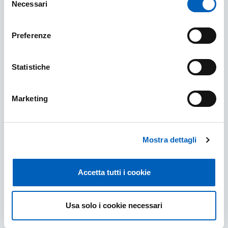
Necessari
del
consenso
Preferenze
Statistiche
International Mobility Committee
The Department's International Mobility
Marketing
Committee assists students who intend to
undertake a period of study, a thesis or an
internship abroad. They prepare in accord with
the...
Mostra dettagli
INTERNATIONAL MOBILITY COMMITTEE
FIND OUT MORE
Accetta tutti i cookie
Usa solo i cookie necessari