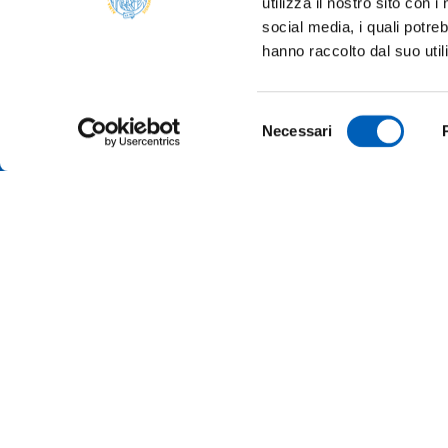
utilizza il nostro sito con 
social media, i quali potre
hanno raccolto dal suo util
Selezione
Necessari
del
consenso
TRANSP
ONLINE
ALUMNI 
PARMA
Università degli studi di Parma
Via Università, 12 - I 43121 Parma
SUSTAI
P.IVA 00308780345
Tel.
+39 0521 902111
MERCH
PEC:
protocollo@pec.unipr.it
PRESS 