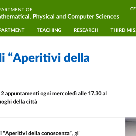
C
PARTMENT OF
thematical, Physical and Computer Sciences
vigazione principale
PARTMENT
TEACHING
RESEARCH
THIRD MIS
i “Aperitivi della
. 12 appuntamenti ogni mercoledì alle 17.30 al
oghi della città
i “Aperitivi della conoscenza”
, gli