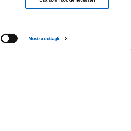
Usa solo i cookie necessari
e
Mostra dettagli
Facebook
Linkedin
R
Instagram
Youtube
TikTok
Flickr
X
WhatsApp
CE