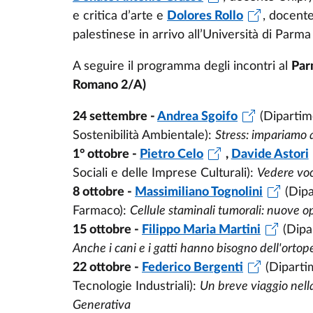
e critica d’arte e
Dolores Rollo
, docente
palestinese in arrivo all’Università di Parm
A seguire il programma degli incontri al
Par
Romano 2/A)
24 settembre -
Andrea Sgoifo
(Dipartim
Sostenibilità Ambientale):
Stress: impariamo a
1° ottobre -
Pietro Celo
,
Davide Astori
Sociali e delle Imprese Culturali):
Vedere voc
8 ottobre -
Massimiliano Tognolini
(Dipa
Farmaco):
Cellule staminali tumorali: nuove 
15 ottobre -
Filippo Maria Martini
(Dipa
Anche i cani e i gatti hanno bisogno dell'ortop
22 ottobre -
Federico Bergenti
(Diparti
Tecnologie Industriali):
Un breve viaggio nella
Generativa