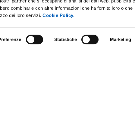
i nostri partner che si occupano di analisi dei dati web, pubblicità 
bbero combinarle con altre informazioni che ha fornito loro o che
izzo dei loro servizi.
Cookie Policy.
Preferenze
Statistiche
Marketing
ARENT ADMINISTRATION
COMPETITIONS AND CALL FO
TENDERS
 NOTICE BOARD
STAFF
E AMICI DELL’UNIVERSITÀ DI
DATA PROTECTION - PRIVACY
NABLE UNIVERSITY
SUPPORT THE UNIVERSITY
ANDISING
URP - PUBLIC RELATIONS OFFI
OFFICE