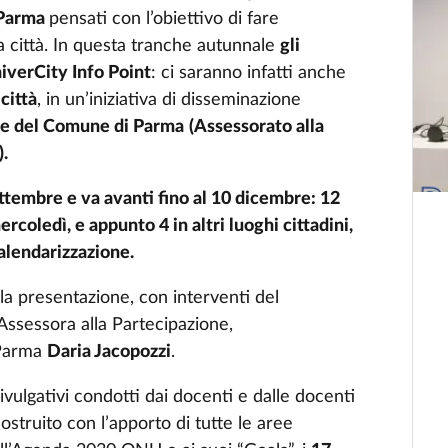
 Parma
pensati con l’obiettivo di fare
a città. In questa tranche autunnale
gli
verCity Info Point
: ci saranno infatti anche
 città
, in un’iniziativa di disseminazione
ne del Comune di Parma
(Assessorato alla
).
ttembre e va avanti fino al 10 dicembre: 12
rcoledì, e appunto 4 in altri luoghi cittadini,
calendarizzazione.
la presentazione, con interventi del
Assessora alla Partecipazione,
 Parma
Daria Jacopozzi
.
vulgativi condotti dai docenti e dalle docenti
struito con l’apporto di tutte le aree