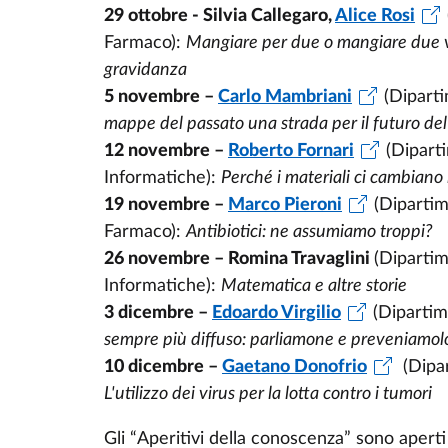
29 ottobre - Silvia Callegaro,
Alice Rosi
Farmaco):
Mangiare per due o mangiare due vo
gravidanza
5 novembre –
Carlo Mambriani
(Diparti
mappe del passato una strada per il futuro del 
12 novembre –
Roberto Fornari
(Dipart
Informatiche):
Perché i materiali ci cambiano 
19 novembre –
Marco Pieroni
(Dipartim
Farmaco):
Antibiotici: ne assumiamo troppi?
26 novembre – Romina Travaglini
(Dipartim
Informatiche):
Matematica e altre storie
3 dicembre –
Edoardo Virgilio
(Dipartim
sempre più diffuso: parliamone e preveniamol
10 dicembre –
Gaetano Donofrio
(Dipa
L'utilizzo dei virus per la lotta contro i tumori
Gli “Aperitivi della conoscenza” sono aperti