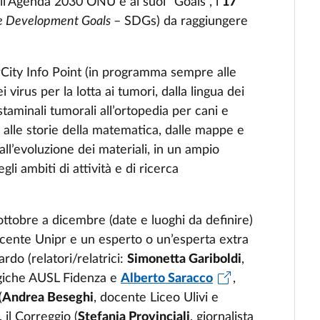
all’Agenda 2030 ONU e ai suoi “Goals”, i
17
le Development Goals
– SDGs) da raggiungere
rCity Info Point (in programma sempre alle
i virus per la lotta ai tumori, dalla lingua dei
e staminali tumorali all’ortopedia per cani e
za alle storie della matematica, dalle mappe e
 all’evoluzione dei materiali, in un ampio
li ambiti di attività e di ricerca
 ottobre a dicembre (date e luoghi da definire)
ocente Unipr e un esperto o un’esperta extra
rdo (relatori/relatrici:
Simonetta Gariboldi
,
ogiche AUSL Fidenza e
Alberto Saracco
,
(
Andrea Beseghi
, docente Liceo Ulivi e
 il Correggio (
Stefania Provinciali
, giornalista