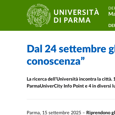
Skip to main content
Skip to footer
DE
Ma
Na
DE
Dal 24 settembre gl
Home
/
/
conoscenza”
La ricerca dell’Università incontra la città
ParmaUniverCity Info Point e 4 in diversi lu
Parma, 15 settembre 2025 –
Riprendono gl