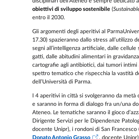
disciplinari dell’Ateneo e sempre dedicato 
obiettivi di sviluppo sostenibile
(
Sustainab
entro il 2030.
Gli argomenti degli aperitivi al ParmaUnive
17.30) spazieranno dallo stress all’utilizzo de
segni all’intelligenza artificiale, dalle cellul
gatti, dalle abitudini alimentari in gravidan
cartografie agli antibiotici, dai tumori intimi
spettro tematico che rispecchia la vastità deg
dell’Università di Parma.
I 4 aperitivi in città si svolgeranno da metà
e saranno in forma di dialogo fra un/una d
Ateneo. Le tematiche saranno il gioco d’azza
Dirigente Servizi per le Dipendenze Patol
docente Unipr), i rondoni di San Francesco 
Donato Antonio Grasso
, docente Unipr),