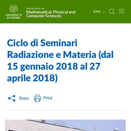
Skip to main content
Skip to footer
DEPARTMENT OF
Mathematical, Physical and
ENG
Computer Sciences
Ciclo di Seminari
Home
/
/
Radiazione e Materia (dal
15 gennaio 2018 al 27
aprile 2018)
Print
Share