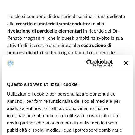
Il ciclo si compone di due serie di seminari, una dedicata
alla
crescita di materiali semiconduttori e alla
rivelazione di particelle elementari
in ricordo del Dr.
Renato Magnanini, che in questi ambiti ha svolto la sua
attività di ricerca, e una mirata alla
costruzione di
percorsi didattici
su temi riguardanti il recupero del
patrimonio storico-scientifico, la radiazione infrarossa e
la fisica moderna. L'evento è organizzato dal Piano Lauree
Scientifiche (Area Fisica) e dal Dipartimento di Scienze
Matematiche, Fisiche e Informatiche.
Questo sito web utilizza i cookie
Utilizziamo i cookie per personalizzare contenuti ed
annunci, per fornire funzionalità dei social media e per
Tutti i seminari sono gratuiti, aperti al pubblico e sono
analizzare il nostro traffico. Condividiamo inoltre
validi ai fini della Formazione e dell'Aggiornamento
informazioni sul modo in cui utilizza il nostro sito con i
degli insegnanti
(due ore ad incontro).
Visto il carattere
nostri partner che si occupano di analisi dei dati web,
divulgativo degli incontri, si ritiene che possano essere
pubblicità e social media, i quali potrebbero combinarle
particolarmente adatti anche a studenti del triennio delle