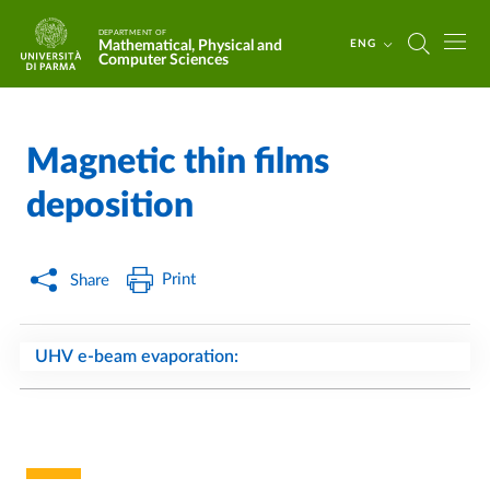
Skip to main content
Skip to footer
DEPARTMENT OF
Mathematical, Physical and
ENG
Computer Sciences
Magnetic thin films
Home
/
/
deposition
Print
Share
UHV e-beam evaporation: