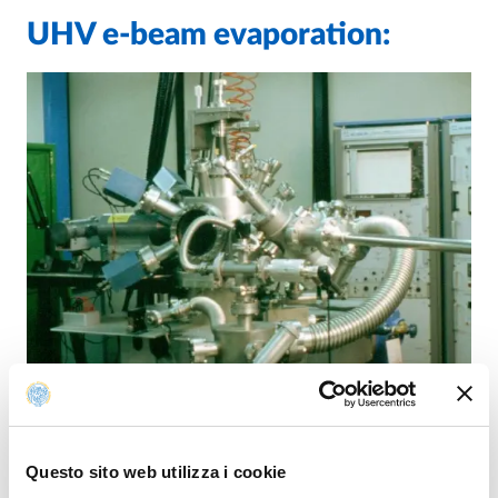
UHV e-beam evaporation:
Apparatus for metallic and
intermetallic thin film
UHV e-beam evaporation:
Questo sito web utilizza i cookie
deposition based on e-beam