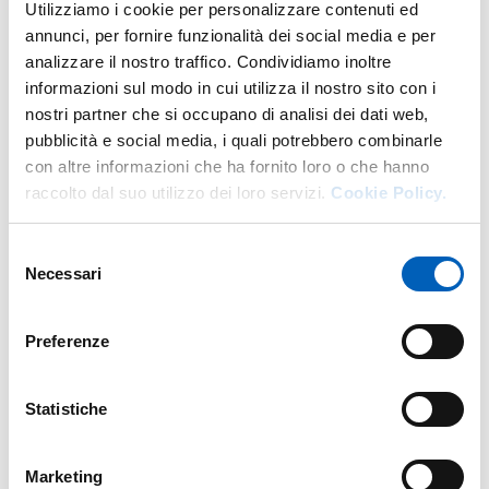
Utilizziamo i cookie per personalizzare contenuti ed
and UHV; heated substrate.
annunci, per fornire funzionalità dei social media e per
Ionic pump, quartz balance.
analizzare il nostro traffico. Condividiamo inoltre
informazioni sul modo in cui utilizza il nostro sito con i
Equipped with: Omicron UHV AFM/STM, RHEED
nostri partner che si occupano di analisi dei dati web,
(Reflection High-Energy Electron Diffraction).
pubblicità e social media, i quali potrebbero combinarle
con altre informazioni che ha fornito loro o che hanno
raccolto dal suo utilizzo dei loro servizi.
Cookie Policy.
Modified on
22/01/2024
Selezione
Necessari
del
consenso
Preferenze
Statistiche
Marketing