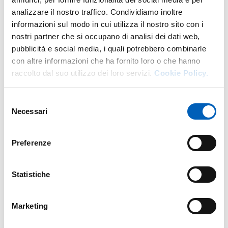
analizzare il nostro traffico. Condividiamo inoltre
informazioni sul modo in cui utilizza il nostro sito con i
nostri partner che si occupano di analisi dei dati web,
pubblicità e social media, i quali potrebbero combinarle
LOCANDINA DEL SEMINARIO
PDF
con altre informazioni che ha fornito loro o che hanno
raccolto dal suo utilizzo dei loro servizi.
Cookie Policy.
Selezione
Necessari
del
consenso
Preferenze
Abstract
Statistiche
Orbifold Riemanniani mantengono molte delle proprietà
delle varietà Riemanniane, e in particolare l'esistenza di
geodetiche. Quando tutte le geodetiche sono periodiche,
Marketing
l'orbifold è detto orbifold Besse. In questo seminario
dimostreremo che un orbifold Besse semplicemente