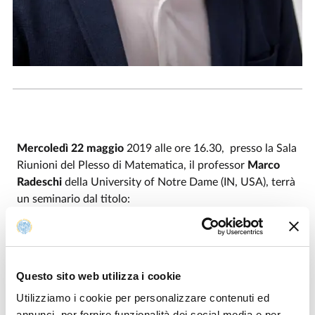
Mercoledì 22 maggio
2019 alle ore 16.30, presso la Sala
Riunioni del Plesso di Matematica, il professor
Marco
Radeschi
della University of Notre Dame (IN, USA), terrà
un seminario dal titolo:
Orbifolds con tutte le geodetiche periodiche.
Tutti gli interessati sono invitati a partecipare.
Organizzatore: Prof. Leonardo Biliotti
Questo sito web utilizza i cookie
Utilizziamo i cookie per personalizzare contenuti ed
Pagina personale prof. Marco Radeschi
annunci, per fornire funzionalità dei social media e per