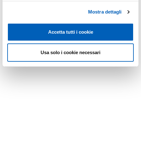
connesso di dimensione dispari è una varietà liscia, e in
Mostra dettagli
particolare una sfera. Il talk è basato su un lavoro in
collaborazione con Manuel Amann e Christian Lange.
Accetta tutti i cookie
Modified on
09/05/2019
Usa solo i cookie necessari