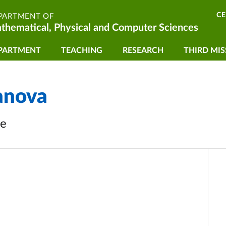
C
PARTMENT OF
thematical, Physical and Computer Sciences
vigazione principale
PARTMENT
TEACHING
RESEARCH
THIRD MIS
anova
le