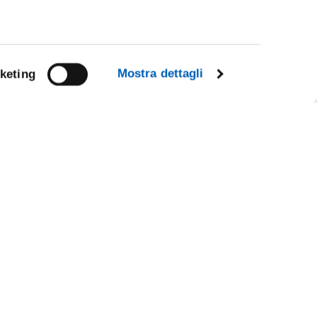
Mostra dettagli
keting
Facebook
Linkedin
R
Instagram
Youtube
TikTok
Flickr
X
WhatsApp
CE