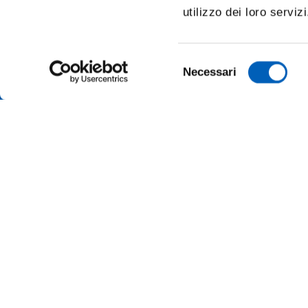
utilizzo dei loro serviz
Selezione
Necessari
del
consenso
TRANSP
ONLINE
ALUMNI 
PARMA
Università degli studi di Parma
Via Università, 12 - I 43121 Parma
SUSTAI
P.IVA 00308780345
Tel.
+39 0521 902111
MERCH
PEC:
protocollo@pec.unipr.it
PRESS 