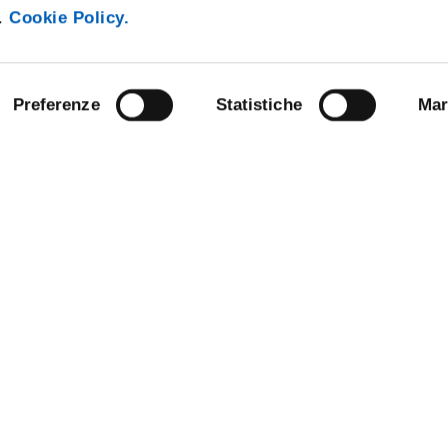
i.
Cookie Policy.
Preferenze
Statistiche
Mar
ARENT ADMINISTRATION
COMPETITIONS AND CALL FO
TENDERS
 NOTICE BOARD
STAFF
E AMICI DELL’UNIVERSITÀ DI
DATA PROTECTION - PRIVACY
NABLE UNIVERSITY
SUPPORT THE UNIVERSITY
ANDISING
URP - PUBLIC RELATIONS OFFI
OFFICE