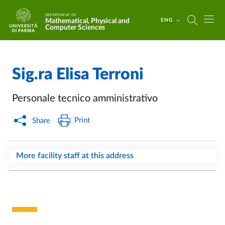
Skip to main content
Skip to footer
DEPARTMENT OF
Mathematical, Physical and
ENG
Computer Sciences
Sig.ra
Elisa Terroni
Personale tecnico amministrativo
Print
Share
More facility staff at this address