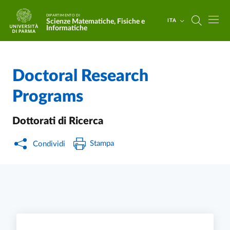
Salta al contenuto principale
Skip to footer
DIPARTIMENTO DI
Scienze Matematiche, Fisiche e
ITA
Informatiche
Doctoral Research
Home
/
Programs
Dottorati di Ricerca
Stampa
Condividi