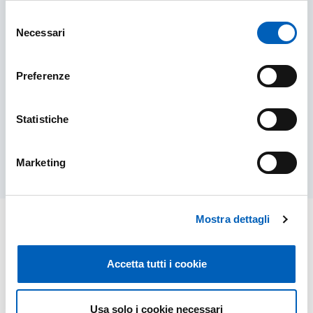
Selezione
Necessari
del
Dottorato in Scienza e Tecnologia dei
consenso
Materiali
Preferenze
DOTTORATO IN SCIENZA E TECNOLOGIA DEI 
SCOPRI DI PIÙ
Statistiche
Marketing
Mostra dettagli
Accetta tutti i cookie
Usa solo i cookie necessari