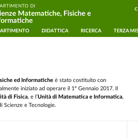
PARTIMENTO DI
C
ienze Matematiche, Fisiche e
formatiche
vigazione principale
PARTIMENTO
DIDATTICA
RICERCA
TERZA MI
siche ed Informatiche
è stato costituito con
almente iniziato ad operare il 1º Gennaio 2017. Il
tà di Fisica
, e l’
Unità di Matematica e Informatica
,
di Scienze e Tecnologie.