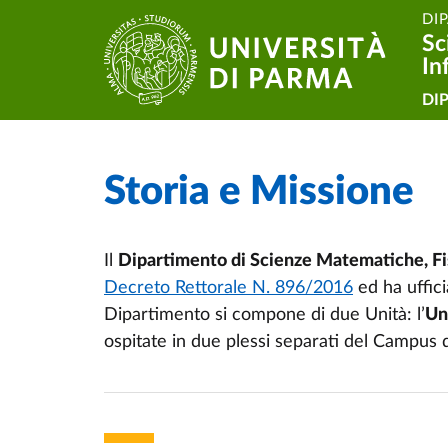
DI
Salta al contenuto principale
Skip to footer
Sc
In
Na
DI
Storia e Missione
Home
/
Il
Dipartimento di Scienze Matematiche, Fi
Decreto Rettorale N. 896/2016
ed ha uffici
Dipartimento si compone di due Unità: l’
Uni
ospitate in due plessi separati del Campus 