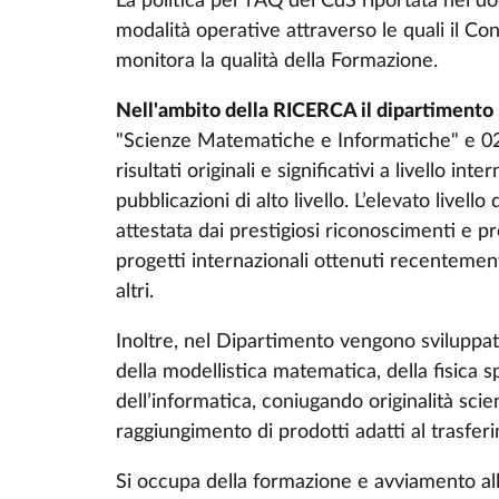
La politica per l’AQ dei CdS riportata nei d
modalità operative attraverso le quali il Co
monitora la qualità della Formazione.
Nell'ambito della RICERCA il dipartimento
"Scienze Matematiche e Informatiche" e 02 “
risultati originali e significativi a livello
pubblicazioni di alto livello. L’elevato livell
attestata dai prestigiosi riconoscimenti e 
progetti internazionali ottenuti recentemen
altri.
Inoltre, nel Dipartimento vengono sviluppate
della modellistica matematica, della fisica s
dell’informatica, coniugando originalità scien
raggiungimento di prodotti adatti al trasfe
Si occupa della formazione e avviamento alla