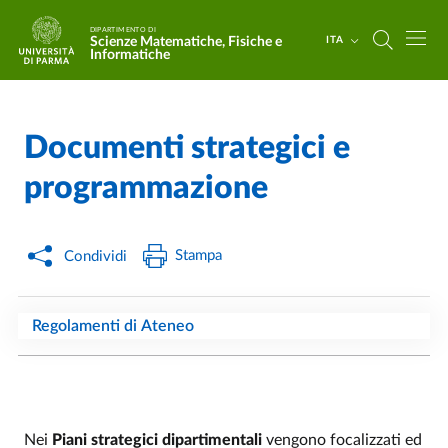
Salta al contenuto principale
Skip to footer
DIPARTIMENTO DI
Scienze Matematiche, Fisiche e
ITA
Informatiche
Documenti strategici e
Home
/
programmazione
Stampa
Condividi
Regolamenti di Ateneo
Nei
Piani strategici dipartimentali
vengono focalizzati ed