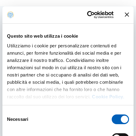
Contenuti correlati
Questo sito web utilizza i cookie
Utilizziamo i cookie per personalizzare contenuti ed
annunci, per fornire funzionalità dei social media e per
Manifesto di Dipartimento
analizzare il nostro traffico. Condividiamo inoltre
informazioni sul modo in cui utilizza il nostro sito con i
nostri partner che si occupano di analisi dei dati web,
MANIFESTO DI DIPARTIMENTO
SCOPRI DI PIÙ
pubblicità e social media, i quali potrebbero combinarle
con altre informazioni che ha fornito loro o che hanno
raccolto dal suo utilizzo dei loro servizi.
Cookie Policy.
Regolamenti di Dipartimento
Selezione
Necessari
del
REGOLAMENTI DI DIPARTIMENTO
SCOPRI DI PIÙ
consenso