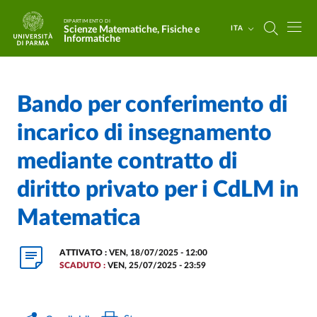
Salta al contenuto principale
Skip to footer
DIPARTIMENTO DI
Scienze Matematiche, Fisiche e
ITA
Informatiche
Bando per conferimento di
Home
/
incarico di insegnamento
mediante contratto di
diritto privato per i CdLM in
Matematica
ATTIVATO :
VEN, 18/07/2025 - 12:00
SCADUTO :
VEN, 25/07/2025 - 23:59