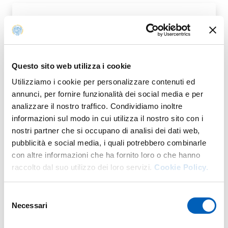
DD NOMINA COMMISSIONE
PDF
GIUDICATRICE
Questo sito web utilizza i cookie
Utilizziamo i cookie per personalizzare contenuti ed
annunci, per fornire funzionalità dei social media e per
ESTRATTO CRITERI COMMISSIONE
analizzare il nostro traffico. Condividiamo inoltre
PDF
informazioni sul modo in cui utilizza il nostro sito con i
nostri partner che si occupano di analisi dei dati web,
pubblicità e social media, i quali potrebbero combinarle
con altre informazioni che ha fornito loro o che hanno
raccolto dal suo utilizzo dei loro servizi.
Cookie Policy.
DD APPR.NE ATTI E GRADUATORIA
PDF
Selezione
Necessari
del
consenso