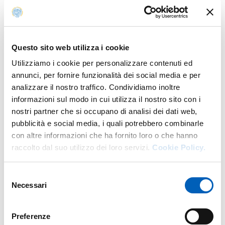
BANDO SMFI-BR-12/2025
PDF
Questo sito web utilizza i cookie
Utilizziamo i cookie per personalizzare contenuti ed
ALLEGATO 1 DOMANDA DI
annunci, per fornire funzionalità dei social media e per
PARTECIPAZIONE AL BANDO SMFI-BR-
PDF
analizzare il nostro traffico. Condividiamo inoltre
12/2025 (VERSIONE PDF)
informazioni sul modo in cui utilizza il nostro sito con i
nostri partner che si occupano di analisi dei dati web,
pubblicità e social media, i quali potrebbero combinarle
con altre informazioni che ha fornito loro o che hanno
ALLEGATO 1 DOMANDA DI
raccolto dal suo utilizzo dei loro servizi.
Cookie Policy.
PARTECIPAZIONE AL BANDO SMFI-BR-
RTF
12/2025 (VERSIONE EDITABILE)
Selezione
Necessari
del
consenso
Preferenze
NOMINA COMMISSIONE (BANDO SMFI-
PDF