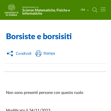
Salta al contenuto principale
Skip to footer
DIPARTIMENTO DI
Scienze Matematiche, Fisiche e
ITA
Informatiche
Borsiste e borsisiti
Home
/
Stampa
Condividi
Non sono presenti persone con questo ruolo
Modificato il
24/11/2023