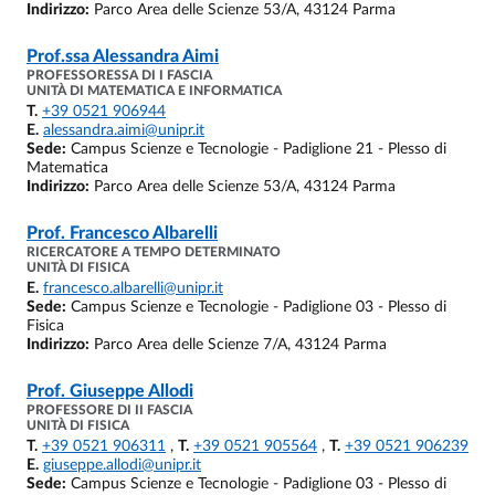
Indirizzo:
Parco Area delle Scienze 53/A, 43124 Parma
Prof.ssa
Alessandra Aimi
PROFESSORESSA DI I FASCIA
UNITÀ DI MATEMATICA E INFORMATICA
T.
+39 0521 906944
E.
alessandra.aimi@unipr.it
Sede:
Campus Scienze e Tecnologie - Padiglione 21 - Plesso di
Matematica
Indirizzo:
Parco Area delle Scienze 53/A, 43124 Parma
Prof.
Francesco Albarelli
RICERCATORE A TEMPO DETERMINATO
UNITÀ DI FISICA
E.
francesco.albarelli@unipr.it
Sede:
Campus Scienze e Tecnologie - Padiglione 03 - Plesso di
Fisica
Indirizzo:
Parco Area delle Scienze 7/A, 43124 Parma
Prof.
Giuseppe Allodi
PROFESSORE DI II FASCIA
UNITÀ DI FISICA
T.
+39 0521 906311
,
T.
+39 0521 905564
,
T.
+39 0521 906239
E.
giuseppe.allodi@unipr.it
Sede:
Campus Scienze e Tecnologie - Padiglione 03 - Plesso di