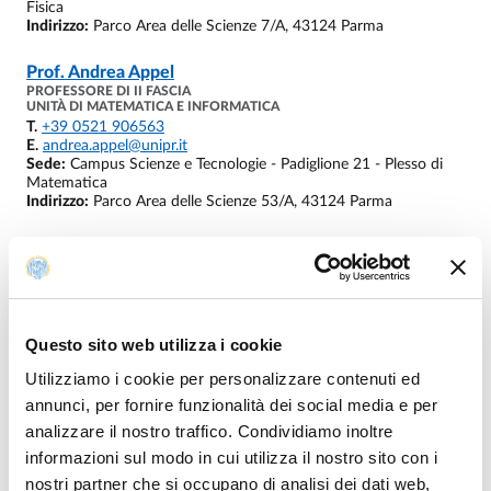
Fisica
Indirizzo:
Parco Area delle Scienze 7/A, 43124 Parma
Prof.
Andrea Appel
PROFESSORE DI II FASCIA
UNITÀ DI MATEMATICA E INFORMATICA
T.
+39 0521 906563
E.
andrea.appel@unipr.it
Sede:
Campus Scienze e Tecnologie - Padiglione 21 - Plesso di
Matematica
Indirizzo:
Parco Area delle Scienze 53/A, 43124 Parma
Prof.
Vincenzo Arceri
RICERCATORE A TEMPO DETERMINATO
UNITÀ DI MATEMATICA E INFORMATICA
T.
+39 0521 906961
E.
vincenzo.arceri@unipr.it
Sede:
Campus Scienze e Tecnologie - Padiglione 03 - Plesso di
Questo sito web utilizza i cookie
Fisica
Utilizziamo i cookie per personalizzare contenuti ed
Indirizzo:
Parco Area delle Scienze 7/A, 43124 Parma
annunci, per fornire funzionalità dei social media e per
Prof.
Claudio Arezzo
analizzare il nostro traffico. Condividiamo inoltre
PROFESSORE DI I FASCIA
informazioni sul modo in cui utilizza il nostro sito con i
UNITÀ DI MATEMATICA E INFORMATICA
T.
+39 0521 906949
nostri partner che si occupano di analisi dei dati web,