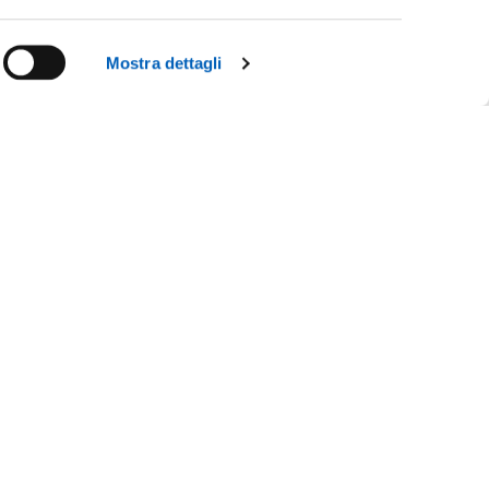
Mostra dettagli
Facebook
Linkedin
Instagram
Youtube
CY
TikTok
Flickr
X
WhatsApp
IL