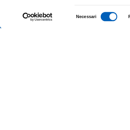
Selezione
Necessari
del
consenso
AMMINI
ALBO O
ALUMNI 
PARMA
Università degli studi di Parma
Via Università, 12 - I 43121 Parma
ATENEO
P.IVA 00308780345
Tel.
+39 0521 902111
MERCH
PEC:
protocollo@pec.unipr.it
UFFICI