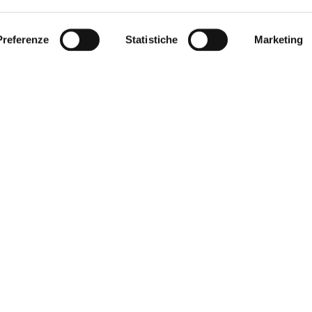
Preferenze
Statistiche
Marketing
STRAZIONE TRASPARENTE
BANDI E CONCORSI
NLINE
PERSONALE
E AMICI DELL’UNIVERSITÀ DI
PROTEZIONE DEI DATI - PRIVA
SOSTIENI L'ATENEO
 SOSTENIBILE
URP - UFFICIO RELAZIONI CON 
ANDISING
PUBBLICO
O STAMPA