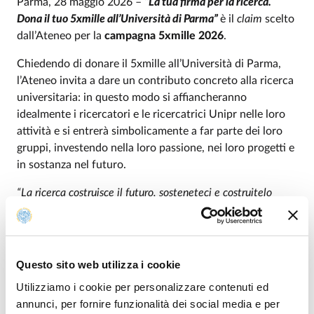
Parma, 28 maggio 2026 –
“La tua firma per la ricerca.
Dona il tuo 5xmille all’Università di Parma”
è il
claim
scelto
dall’Ateneo per la
campagna 5xmille 2026
.
Chiedendo di donare il 5xmille all’Università di Parma,
l’Ateneo invita a dare un contributo concreto alla ricerca
universitaria: in questo modo si affiancheranno
idealmente i ricercatori e le ricercatrici Unipr nelle loro
attività e si entrerà simbolicamente a far parte dei loro
gruppi, investendo nella loro passione, nei loro progetti e
in sostanza nel futuro.
“La ricerca costruisce il futuro, sosteneteci e costruitelo
insieme a noi. Insieme, con il vostro contributo, possiamo
andare lontano”
l’invito che viene dal Rettore
Paolo
Martelli
.
Questo sito web utilizza i cookie
L’Ateneo si impegna a garantire la massima trasparenza,
Utilizziamo i cookie per personalizzare contenuti ed
rendicontando, attraverso il sito web dell’Università, sia
annunci, per fornire funzionalità dei social media e per
l’ammontare complessivo ricevuto sia i contributi che