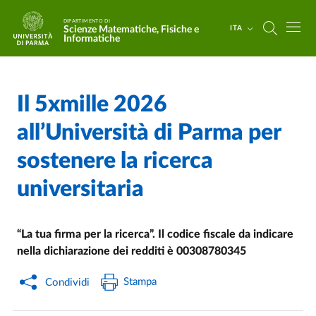
Salta al contenuto principale
Skip to footer
DIPARTIMENTO DI
Scienze Matematiche, Fisiche e
ITA
Informatiche
Il 5xmille 2026
Home
/
Cerca una notizia
/
all’Università di Parma per
sostenere la ricerca
universitaria
“La tua firma per la ricerca”. Il codice fiscale da indicare
nella dichiarazione dei redditi è 00308780345
Stampa
Condividi