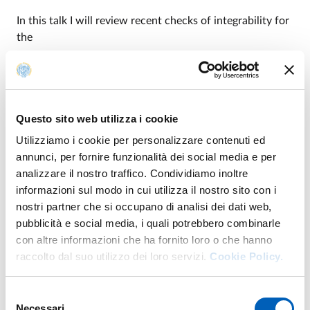
In this talk I will review recent checks of integrability for
the
three-dimensional ABJM theory at strong coupling, using
perturbation theory
in the dual superstring sigma model.
Questo sito web utilizza i cookie
In particular I will sketch the computation of the strong
Utilizziamo i cookie per personalizzare contenuti ed
coupling two-loop
annunci, per fornire funzionalità dei social media e per
analizzare il nostro traffico. Condividiamo inoltre
corrections to the cusp anomalous dimension and the
informazioni sul modo in cui utilizza il nostro sito con i
one-loop corrections to
nostri partner che si occupano di analisi dei dati web,
pubblicità e social media, i quali potrebbero combinarle
the dispersion relations of the excitations on top of the
con altre informazioni che ha fornito loro o che hanno
vacuum.
raccolto dal suo utilizzo dei loro servizi.
Cookie Policy.
These results can be compared to predictions from
integrability, showing
Selezione
Necessari