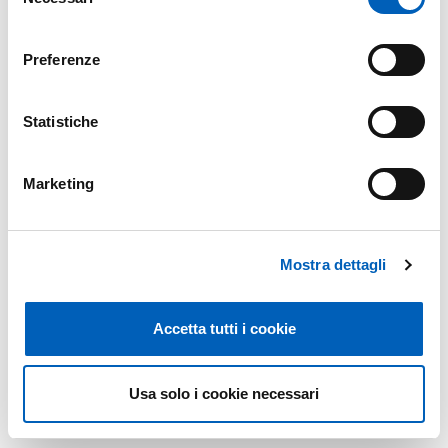
del
partial agreement and some discrepancies due to the
consenso
limitations of the
Preferenze
perturbative approach.
Statistiche
Modificato il
04/08/2017
Marketing
Mostra dettagli
Accetta tutti i cookie
Usa solo i cookie necessari