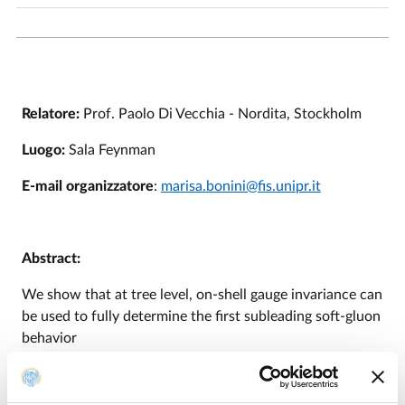
Relatore:
Prof. Paolo Di Vecchia - Nordita, Stockholm
Luogo:
Sala Feynman
E-mail organizzatore
:
marisa.bonini@fis.unipr.it
Abstract:
We show that at tree level, on-shell gauge invariance can
be used to fully determine the first subleading soft-gluon
behavior
and the first two subleading soft-graviton behaviors. Our
proofs of the behaviors for n-gluon and n-graviton tree