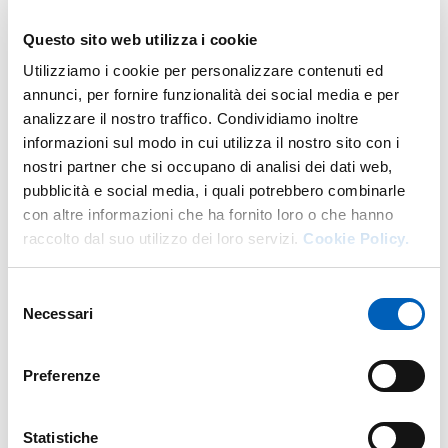
amplitudes
Questo sito web utilizza i cookie
are valid in D dimensions and are similar to Low’s proof
Utilizziamo i cookie per personalizzare contenuti ed
of universality of the first subleading behavior of
annunci, per fornire funzionalità dei social media e per
photons. We discuss
analizzare il nostro traffico. Condividiamo inoltre
informazioni sul modo in cui utilizza il nostro sito con i
how these behaviors are modified by the loop
nostri partner che si occupano di analisi dei dati web,
corrections.
pubblicità e social media, i quali potrebbero combinarle
Finally, we study these soft behaviors in the bosonic
con altre informazioni che ha fornito loro o che hanno
string and we extend them to the dilation and the Kalb-
raccolto dal suo utilizzo dei loro servizi.
Cookie Policy.
Ramond antisymmetric tensor.
Selezione
Necessari
del
Modificato il
04/08/2017
consenso
Preferenze
Statistiche