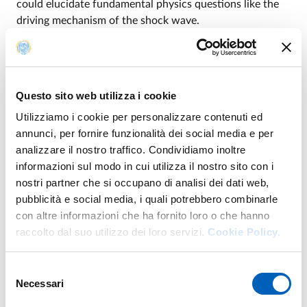
could elucidate fundamental physics questions like the
driving mechanism of the shock wave.
In this talk I will describe the activities of the Ligo and
Virgo collaborations to detect
GW from CCSNe. The role of electromagnetic
Questo sito web utilizza i cookie
observations both in terms of narrowing the
Utilizziamo i cookie per personalizzare contenuti ed
annunci, per fornire funzionalità dei social media e per
interval to search into as well as including robust
analizzare il nostro traffico. Condividiamo inoltre
features of the GWs in the constrained
informazioni sul modo in cui utilizza il nostro sito con i
likelihood detection statistics will be described. A review
nostri partner che si occupano di analisi dei dati web,
of current emission models,
pubblicità e social media, i quali potrebbero combinarle
con altre informazioni che ha fornito loro o che hanno
detection ranges, and coordinations with the
raccolto dal suo utilizzo dei loro servizi.
Cookie Policy.
astronomical community will also be provided.
In the second part of the presentation I will describe the
Selezione
Necessari
approaches to perform waveform
del
consenso