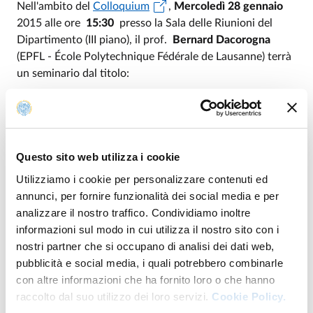
Nell'ambito del
Colloquium
,
Mercoledì 28 gennaio
2015 alle ore
15:30
presso la Sala delle Riunioni del
Dipartimento (III piano), il prof.
Bernard Dacorogna
(EPFL - École Polytechnique Fédérale de Lausanne) terrà
un seminario dal titolo:
A Dirichlet problem involving the divergence operator
Tutti gli interessati sono inviatati a partecipare
Questo sito web utilizza i cookie
Proff. Adriano Tomassini, Alessandra Lunardi
Utilizziamo i cookie per personalizzare contenuti ed
pagina personale prof. Dacorogna
annunci, per fornire funzionalità dei social media e per
analizzare il nostro traffico. Condividiamo inoltre
informazioni sul modo in cui utilizza il nostro sito con i
nostri partner che si occupano di analisi dei dati web,
pubblicità e social media, i quali potrebbero combinarle
ABSTRACT DEL SEMINARIO
con altre informazioni che ha fornito loro o che hanno
PDF
raccolto dal suo utilizzo dei loro servizi.
Cookie Policy.