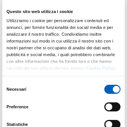
L’indirizzo web di riferimento
Questo sito web utilizza i cookie
è
https://www.unipr.it/dottorati-iscrizione
, l’indirizzo
mail
dottorati@unipr.it
Utilizziamo i cookie per personalizzare contenuti ed
annunci, per fornire funzionalità dei social media e per
Corsi di Dottorato con sede amministrativa
analizzare il nostro traffico. Condividiamo inoltre
all’Università di Parma
informazioni sul modo in cui utilizza il nostro sito con i
nostri partner che si occupano di analisi dei dati web,
Biotecnologie e Bioscienze
pubblicità e social media, i quali potrebbero combinarle
Economia & Management dell’Innovazione e della
con altre informazioni che ha fornito loro o che hanno
Sostenibilità (Corso in convenzione con l’Università
raccolto dal suo utilizzo dei loro servizi.
Cookie Policy.
di Ferrara e l’Università Cattolica del Sacro Cuore)
Fisica
Ingegneria Civile e Architettura
Selezione
Ingegneria Industriale
Necessari
del
Medicina Molecolare
consenso
Microbiota and Health
Preferenze
Neuroscienze
Psicologia
Scienza e Tecnologia dei materiali (corso in
Statistiche