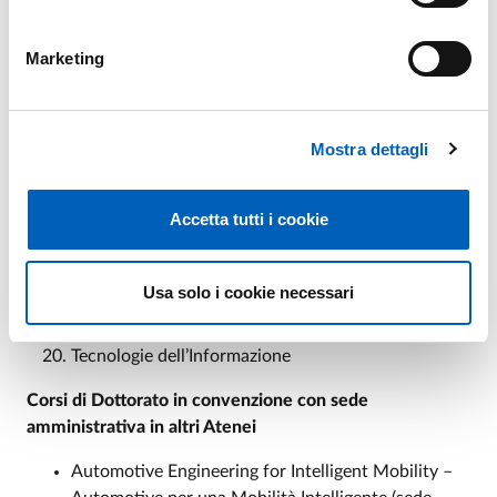
convenzione con il C.N.R. – Consiglio Nazionale
delle Ricerche)
Marketing
Scienze Chimiche
Scienze degli Alimenti
Scienze del Farmaco
Scienze della Terra
Mostra dettagli
Scienze Filosofiche, Sociali, del Patrimonio
Culturale e Ambientale
Accetta tutti i cookie
Scienze Giuridiche (corso in convenzione con
l’Università di Modena e Reggio Emilia)
Scienze Mediche e Chirurgiche Traslazionali
Usa solo i cookie necessari
Scienze Medico-Veterinarie
Scienze Storiche e del Testo
Tecnologie dell’Informazione
Corsi di Dottorato in convenzione con sede
amministrativa in altri Atenei
Automotive Engineering for Intelligent Mobility –