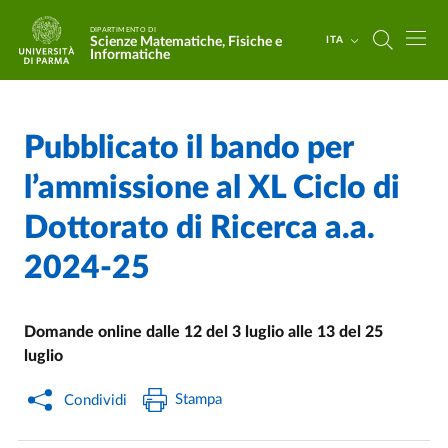
Salta al contenuto principale
Skip to footer
DIPARTIMENTO DI
Scienze Matematiche, Fisiche e
ITA
Informatiche
Pubblicato il bando per
Home
/
Cerca una notizia
/
l’ammissione al XL Ciclo di
Dottorato di Ricerca a.a.
2024-25
Domande online dalle 12 del 3 luglio alle 13 del 25
luglio
Stampa
Condividi