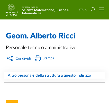
Salta al contenuto principale
Skip to footer
DIPARTIMENTO DI
Scienze Matematiche, Fisiche e
ITA
Informatiche
Geom.
Alberto Ricci
Personale tecnico amministrativo
Stampa
Condividi
Altro personale della struttura a questo indirizzo