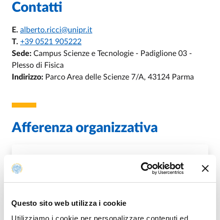
Contatti
E.
alberto.ricci@unipr.it
T.
+39 0521 905222
Sede:
Campus Scienze e Tecnologie - Padiglione 03 -
Plesso di Fisica
Indirizzo:
Parco Area delle Scienze 7/A, 43124 Parma
Afferenza organizzativa
U.O. Amministrazione Dipartimentale
Dipartimento di Scienze Matematiche,
Fisiche ed Informatiche
Questo sito web utilizza i cookie
Utilizziamo i cookie per personalizzare contenuti ed
DI U.O. AMMINISTRAZIONE DIPARTI
VAI ALLA SCHEDA