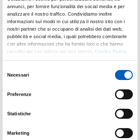
annunci, per fornire funzionalità dei social media e per
analizzare il nostro traffico. Condividiamo inoltre
informazioni sul modo in cui utilizza il nostro sito con i
nostri partner che si occupano di analisi dei dati web,
Altro personale della struttura a questo
indirizzo
pubblicità e social media, i quali potrebbero combinarle
con altre informazioni che ha fornito loro o che hanno
Personale tecnico amministrativo
raccolto dal suo utilizzo dei loro servizi.
Cookie Policy.
Selezione
Necessari
del
consenso
Preferenze
Statistiche
Marketing