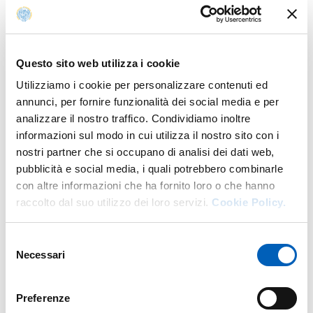
Laurea Magistrale in Fisica
1° e 2° anno - martedì 29 settembre, ore 14:30, aula
Rutherford (plesso Fisica)
Questo sito web utilizza i cookie
Laurea in Matematica
Utilizziamo i cookie per personalizzare contenuti ed
1° anno - lunedì 21 settembre ore 8:30, Aula C (plesso
annunci, per fornire funzionalità dei social media e per
Matematica)
analizzare il nostro traffico. Condividiamo inoltre
2° anno - mercoledì 23 settembre, ore 15:30, Aula A
informazioni sul modo in cui utilizza il nostro sito con i
(plesso Matematica)
nostri partner che si occupano di analisi dei dati web,
3° anno - martedì 22 settembre, ore 12:30, Aula D
pubblicità e social media, i quali potrebbero combinarle
(plesso Matematica)
con altre informazioni che ha fornito loro o che hanno
Laurea Magistrale in Matematica
:
raccolto dal suo utilizzo dei loro servizi.
Cookie Policy.
1° e 2° anno - lunedì 28 settembre ore 8:30, Sala
Riunioni (plesso Matematica)
Selezione
Laurea in Informatica
Necessari
del
1° anno - lunedì 21 settembre, ore 08:30, aula H (plesso
consenso
Ingegneria ampliamento)
Preferenze
2° anno - lunedì 21 settembre, ore 15:30, Aula H (plesso