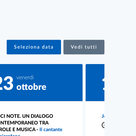
Seleziona data
Vedi tutti
23
venerdì
11
merc
ottobre
no
CI NOTE. UN DIALOGO
Job Day 2026
NTEMPORANEO TRA
09:00
-
17:00
ROLE E MUSICA -
Il cantante