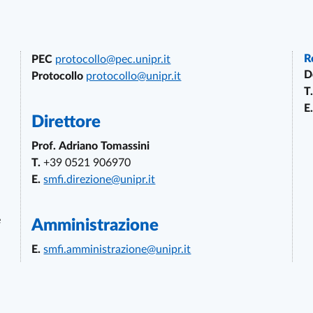
R
PEC
protocollo@pec.unipr.it
D
Protocollo
protocollo@unipr.it
T.
E.
Direttore
Prof. Adriano Tomassini
T.
+39 0521 906970
E.
smfi.direzione@unipr.it
e
Amministrazione
E.
smfi.amministrazione@unipr.it