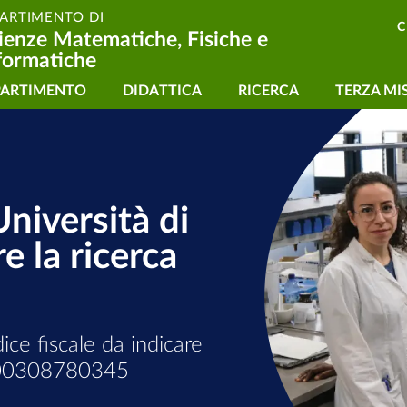
PARTIMENTO DI
C
ienze Matematiche, Fisiche e
formatiche
vigazione principale
PARTIMENTO
DIDATTICA
RICERCA
TERZA MI
timento di Scienze Ma
Università di
 la ricerca
dice fiscale da indicare
 è 00308780345