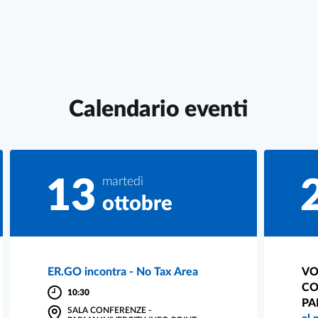
Calendario eventi
13
martedì
ottobre
ER.GO incontra - No Tax Area
VO
CO
10:30
PA
SALA CONFERENZE -