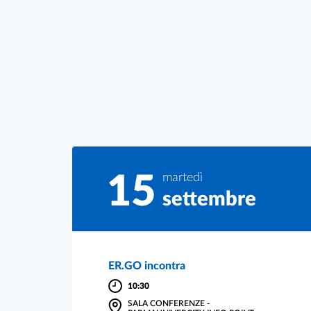
15
martedì
settembre
ER.GO incontra
10:30
SALA CONFERENZE -