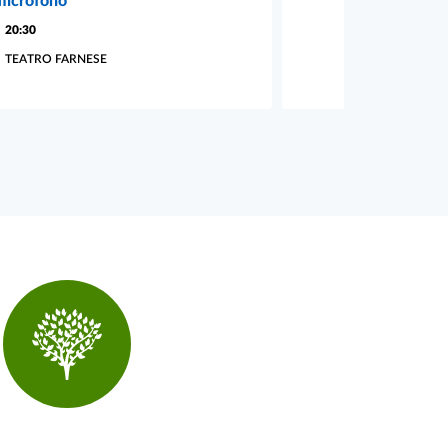
microfono
20:30
TEATRO FARNESE
l