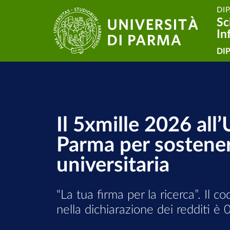
DI
Salta al contenuto principale
Skip to footer
Sc
In
Na
DI
Dipartimento di Dipar
Il 5xmille 2026 all’
Parma per sostenere
universitaria
“La tua firma per la ricerca”. Il co
nella dichiarazione dei redditi